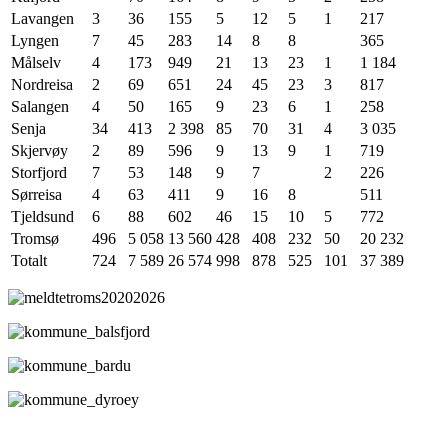
Lavangen
3
36
155
5
12
5
1
217
Lyngen
7
45
283
14
8
8
365
Målselv
4
173
949
21
13
23
1
1 184
Nordreisa
2
69
651
24
45
23
3
817
Salangen
4
50
165
9
23
6
1
258
Senja
34
413
2 398
85
70
31
4
3 035
Skjervøy
2
89
596
9
13
9
1
719
Storfjord
7
53
148
9
7
2
226
Sørreisa
4
63
411
9
16
8
511
Tjeldsund
6
88
602
46
15
10
5
772
Tromsø
496
5 058
13 560
428
408
232
50
20 232
Totalt
724
7 589
26 574
998
878
525
101
37 389