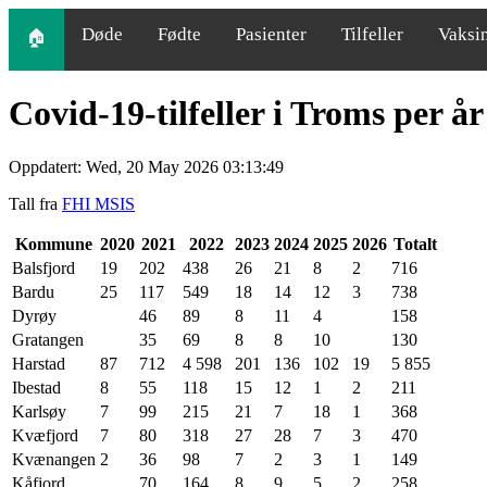
Døde
Fødte
Pasienter
Tilfeller
Vaksi
🏠
Covid-19-tilfeller i Troms per å
Oppdatert: Wed, 20 May 2026 03:13:49
Tall fra
FHI MSIS
Kommune
2020
2021
2022
2023
2024
2025
2026
Totalt
Balsfjord
19
202
438
26
21
8
2
716
Bardu
25
117
549
18
14
12
3
738
Dyrøy
46
89
8
11
4
158
Gratangen
35
69
8
8
10
130
Harstad
87
712
4 598
201
136
102
19
5 855
Ibestad
8
55
118
15
12
1
2
211
Karlsøy
7
99
215
21
7
18
1
368
Kvæfjord
7
80
318
27
28
7
3
470
Kvænangen
2
36
98
7
2
3
1
149
Kåfjord
70
164
8
9
5
2
258