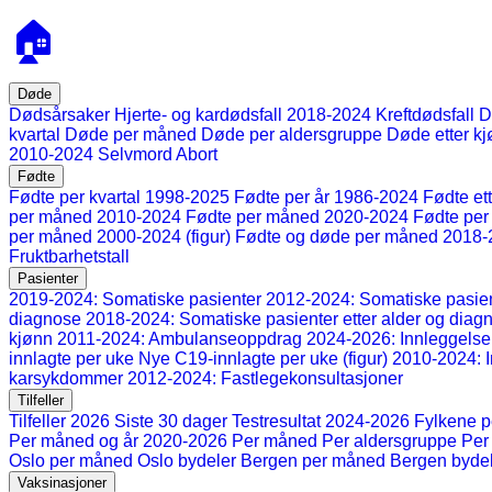
🏠
Døde
Dødsårsaker
Hjerte- og kardødsfall 2018-2024
Kreftdødsfall
D
kvartal
Døde per måned
Døde per aldersgruppe
Døde etter k
2010-2024
Selvmord
Abort
Fødte
Fødte per kvartal 1998-2025
Fødte per år 1986-2024
Fødte et
per måned 2010-2024
Fødte per måned 2020-2024
Fødte per
per måned 2000-2024 (figur)
Fødte og døde per måned 2018-
Fruktbarhetstall
Pasienter
2019-2024: Somatiske pasienter
2012-2024: Somatiske pasient
diagnose
2018-2024: Somatiske pasienter etter alder og diag
kjønn
2011-2024: Ambulanseoppdrag
2024-2026: Innleggelser
innlagte per uke
Nye C19-innlagte per uke (figur)
2010-2024: I
karsykdommer
2012-2024: Fastlegekonsultasjoner
Tilfeller
Tilfeller 2026
Siste 30 dager
Testresultat 2024-2026
Fylkene 
Per måned og år 2020-2026
Per måned
Per aldersgruppe
Per
Oslo per måned
Oslo bydeler
Bergen per måned
Bergen byde
Vaksinasjoner