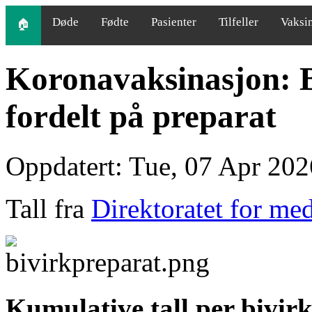
Døde
Fødte
Pasienter
Tilfeller
Vaksi
🏠
Koronavaksinasjon: 
fordelt på preparat
Oppdatert: Tue, 07 Apr 202
Tall fra
Direktoratet for me
Kumulative tall per bivir