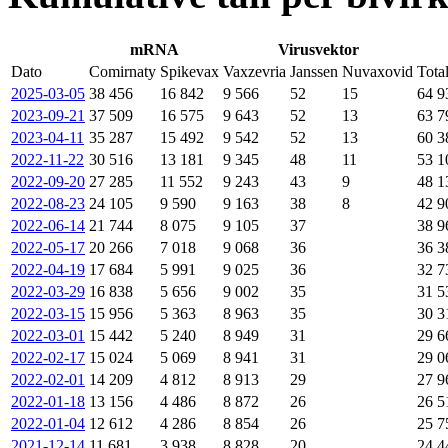
mRNA
Virusvektor
Dato
Comirnaty
Spikevax
Vaxzevria
Janssen
Nuvaxovid
Total
2025-03-05
38 456
16 842
9 566
52
15
64 9
2023-09-21
37 509
16 575
9 643
52
13
63 7
2023-04-11
35 287
15 492
9 542
52
13
60 3
2022-11-22
30 516
13 181
9 345
48
11
53 1
2022-09-20
27 285
11 552
9 243
43
9
48 1
2022-08-23
24 105
9 590
9 163
38
8
42 9
2022-06-14
21 744
8 075
9 105
37
38 9
2022-05-17
20 266
7 018
9 068
36
36 3
2022-04-19
17 684
5 991
9 025
36
32 7
2022-03-29
16 838
5 656
9 002
35
31 5
2022-03-15
15 956
5 363
8 963
35
30 3
2022-03-01
15 442
5 240
8 949
31
29 6
2022-02-17
15 024
5 069
8 941
31
29 0
2022-02-01
14 209
4 812
8 913
29
27 9
2022-01-18
13 156
4 486
8 872
26
26 5
2022-01-04
12 612
4 286
8 854
26
25 7
2021-12-14
11 681
3 938
8 828
20
24 4