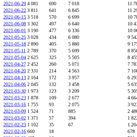
2021-06-29
4 081
690
7 018
11 7
2021-06-22
3 811
641
6 845
11 2
2021-06-15
3 518
570
6 699
10 7
2021-06-08
3 302
497
6 640
10 4
2021-06-01
3 190
477
6 336
10 0
2021-05-25
3 028
434
6 080
9 54
2021-05-18
2 890
405
5 880
9 17
2021-05-11
2 789
370
5 699
8 85
2021-05-04
2 625
325
5 505
8 45
2021-04-27
2 452
260
5 071
7 78
2021-04-20
2 331
214
4 563
7 10
2021-04-13
2 164
172
3 957
6 29
2021-04-06
2 045
132
3 458
5 63
2021-03-30
1 973
123
3 209
5 30
2021-03-23
1 878
109
2 677
4 66
2021-03-16
1 755
93
2 075
3 92
2021-03-09
1 524
71
885
2 48
2021-03-02
1 371
57
394
1 82
2021-02-23
1 102
35
67
1 20
2021-02-16
660
18
678